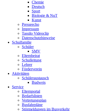
Chemie
Deutsch
Sport
Biologie & NuT
Kunst
Presseecho
Impressum
Tassilo Videoclip
Datenschutzhinweise
Schulfamilie
Schüler
SMV
Elternbeirat
Schulleitung
Lehrer
Förderverein
Aktivitäten
Schüleraustausch
Budweis
Service
Elternportal
Bedarfslisten
Vertretungsplan
Busfahrpläne
Störmeldungen im Busverkehr