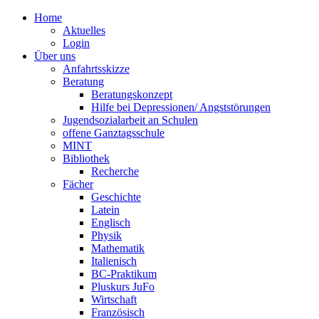
Home
Aktuelles
Login
Über uns
Anfahrtsskizze
Beratung
Beratungskonzept
Hilfe bei Depressionen/ Angststörungen
Jugendsozialarbeit an Schulen
offene Ganztagsschule
MINT
Bibliothek
Recherche
Fächer
Geschichte
Latein
Englisch
Physik
Mathematik
Italienisch
BC-Praktikum
Pluskurs JuFo
Wirtschaft
Französisch