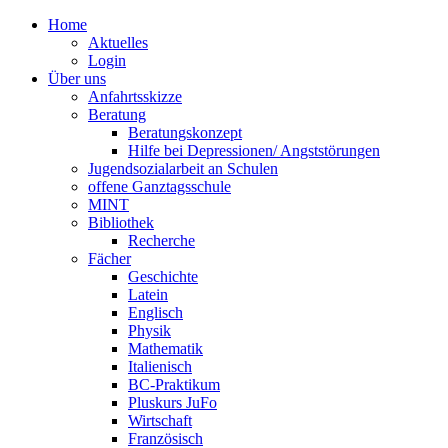
Home
Aktuelles
Login
Über uns
Anfahrtsskizze
Beratung
Beratungskonzept
Hilfe bei Depressionen/ Angststörungen
Jugendsozialarbeit an Schulen
offene Ganztagsschule
MINT
Bibliothek
Recherche
Fächer
Geschichte
Latein
Englisch
Physik
Mathematik
Italienisch
BC-Praktikum
Pluskurs JuFo
Wirtschaft
Französisch