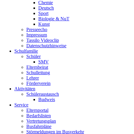
Chemie
Deutsch
Sport
Biologie & NuT
Kunst
Presseecho
Impressum
Tassilo Videoclip
Datenschutzhinweise
Schulfamilie
Schüler
SMV
Elternbeirat
Schulleitung
Lehrer
Förderverein
Aktivitäten
Schüleraustausch
Budweis
Service
Elternportal
Bedarfslisten
Vertretungsplan
Busfahrpläne
Störmeldungen im Busverkehr