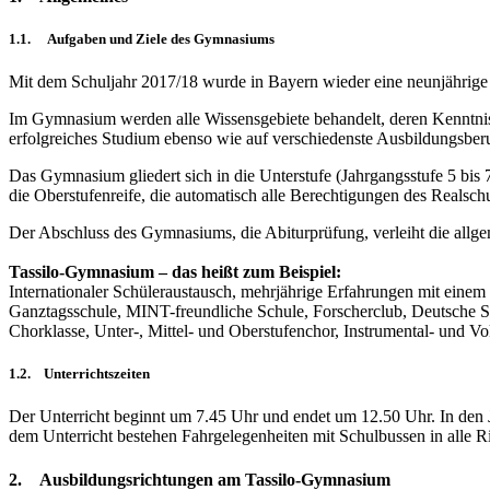
1.1. Aufgaben und Ziele des Gymnasiums
Mit dem Schuljahr 2017/18 wurde in Bayern wieder eine neunjährige F
Im Gymnasium werden alle Wissensgebiete behandelt, deren Kenntnis e
erfolgreiches Studium ebenso wie auf verschiedenste Ausbildungsberu
Das Gymnasium gliedert sich in die Unterstufe (Jahrgangsstufe 5 bis 
die Oberstufenreife, die automatisch alle Berechtigungen des Realschu
Der Abschluss des Gymnasiums, die Abiturprüfung, verleiht die allg
Tassilo-Gymnasium – das heißt zum Beispiel:
Internationaler Schüleraustausch, mehrjährige Erfahrungen mit einem
Ganztagsschule, MINT-freundliche Schule, Forscherclub, Deutsche S
Chorklasse, Unter-, Mittel- und Oberstufenchor, Instrumental- und Vo
1.2. Unterrichtszeiten
Der Unterricht beginnt um 7.45 Uhr und endet um 12.50 Uhr. In den Jah
dem Unterricht bestehen Fahrgelegenheiten mit Schulbussen in alle R
2.
Ausbildungsrichtungen
am Tassilo-Gymnasium