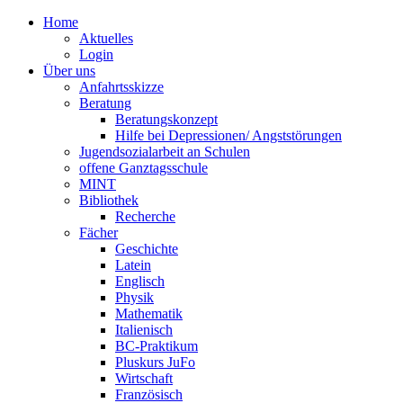
Home
Aktuelles
Login
Über uns
Anfahrtsskizze
Beratung
Beratungskonzept
Hilfe bei Depressionen/ Angststörungen
Jugendsozialarbeit an Schulen
offene Ganztagsschule
MINT
Bibliothek
Recherche
Fächer
Geschichte
Latein
Englisch
Physik
Mathematik
Italienisch
BC-Praktikum
Pluskurs JuFo
Wirtschaft
Französisch