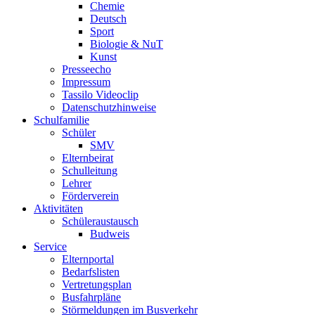
Chemie
Deutsch
Sport
Biologie & NuT
Kunst
Presseecho
Impressum
Tassilo Videoclip
Datenschutzhinweise
Schulfamilie
Schüler
SMV
Elternbeirat
Schulleitung
Lehrer
Förderverein
Aktivitäten
Schüleraustausch
Budweis
Service
Elternportal
Bedarfslisten
Vertretungsplan
Busfahrpläne
Störmeldungen im Busverkehr