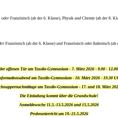
n
oder
Französisch (ab der 6. Klasse), Physik
und
Chemie (ab der 8. Klas
der
Französisch (ab der 6. Klasse)
und
Französisch oder Italienisch (ab 
der offenen Tür am Tassilo-Gymnasium - 7. März 2026 - 9.00 - 12.0
nformationsabend am Tassilo-Gymnasium - 10. März 2026 - 19.30 U
chnuppernachmittage am Tassilo-Gymnasium - 17. und 18. März 20
Die Einladung kommt über die Grundschule!
Anmeldewoche 11.5.-13.5.2026 und 15.5.2026
Probeunterricht am 19.-21.5.2026