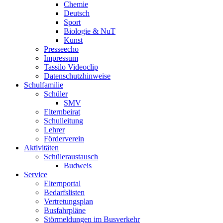
Chemie
Deutsch
Sport
Biologie & NuT
Kunst
Presseecho
Impressum
Tassilo Videoclip
Datenschutzhinweise
Schulfamilie
Schüler
SMV
Elternbeirat
Schulleitung
Lehrer
Förderverein
Aktivitäten
Schüleraustausch
Budweis
Service
Elternportal
Bedarfslisten
Vertretungsplan
Busfahrpläne
Störmeldungen im Busverkehr