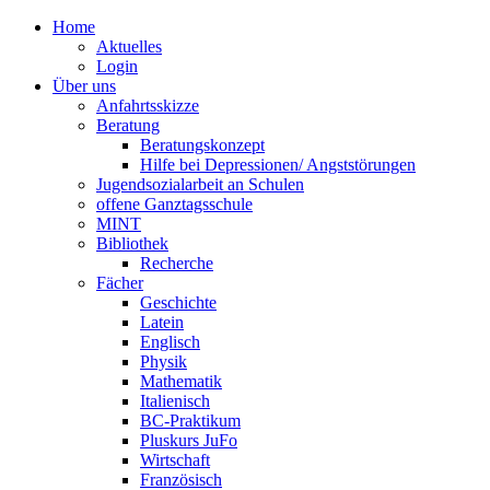
Home
Aktuelles
Login
Über uns
Anfahrtsskizze
Beratung
Beratungskonzept
Hilfe bei Depressionen/ Angststörungen
Jugendsozialarbeit an Schulen
offene Ganztagsschule
MINT
Bibliothek
Recherche
Fächer
Geschichte
Latein
Englisch
Physik
Mathematik
Italienisch
BC-Praktikum
Pluskurs JuFo
Wirtschaft
Französisch