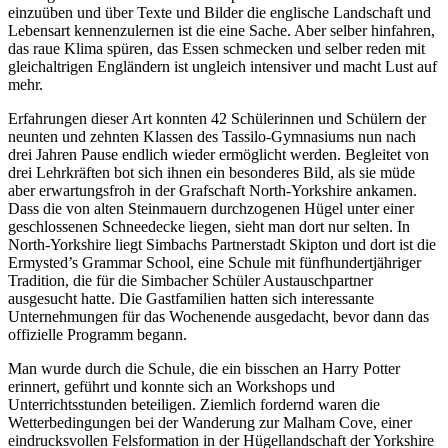
einzuüben und über Texte und Bilder die englische Landschaft und
Lebensart kennenzulernen ist die eine Sache. Aber selber hinfahren,
das raue Klima spüren, das Essen schmecken und selber reden mit
gleichaltrigen Engländern ist ungleich intensiver und macht Lust auf
mehr.
Erfahrungen dieser Art konnten 42 Schülerinnen und Schülern der
neunten und zehnten Klassen des Tassilo-Gymnasiums nun nach
drei Jahren Pause endlich wieder ermöglicht werden. Begleitet von
drei Lehrkräften bot sich ihnen ein besonderes Bild, als sie müde
aber erwartungsfroh in der Grafschaft North-Yorkshire ankamen.
Dass die von alten Steinmauern durchzogenen Hügel unter einer
geschlossenen Schneedecke liegen, sieht man dort nur selten. In
North-Yorkshire liegt Simbachs Partnerstadt Skipton und dort ist die
Ermysted’s Grammar School, eine Schule mit fünfhundertjähriger
Tradition, die für die Simbacher Schüler Austauschpartner
ausgesucht hatte. Die Gastfamilien hatten sich interessante
Unternehmungen für das Wochenende ausgedacht, bevor dann das
offizielle Programm begann.
Man wurde durch die Schule, die ein bisschen an Harry Potter
erinnert, geführt und konnte sich an Workshops und
Unterrichtsstunden beteiligen. Ziemlich fordernd waren die
Wetterbedingungen bei der Wanderung zur Malham Cove, einer
eindrucksvollen Felsformation in der Hügellandschaft der Yorkshire