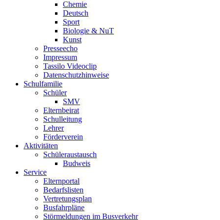
Chemie
Deutsch
Sport
Biologie & NuT
Kunst
Presseecho
Impressum
Tassilo Videoclip
Datenschutzhinweise
Schulfamilie
Schüler
SMV
Elternbeirat
Schulleitung
Lehrer
Förderverein
Aktivitäten
Schüleraustausch
Budweis
Service
Elternportal
Bedarfslisten
Vertretungsplan
Busfahrpläne
Störmeldungen im Busverkehr