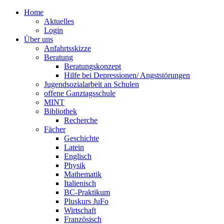
Home
Aktuelles
Login
Über uns
Anfahrtsskizze
Beratung
Beratungskonzept
Hilfe bei Depressionen/ Angststörungen
Jugendsozialarbeit an Schulen
offene Ganztagsschule
MINT
Bibliothek
Recherche
Fächer
Geschichte
Latein
Englisch
Physik
Mathematik
Italienisch
BC-Praktikum
Pluskurs JuFo
Wirtschaft
Französisch